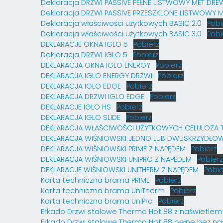
Deklaracja DRZWI PASSIVE PEŁNE LISTWOWY MET DRE
Deklaracja DRZWI PASSIVE PRZESZKLONE LISTWOWY 
Deklaracja właściwości użytkowych BASIC 2.0
Pobi
Deklaracja właściwości użytkowych BASIC 3.0
Pobi
DEKLARACJE OKNA IGLO 5
Pobierz
Deklaracja DRZWI IGLO 5
Pobierz
DEKLARACJA OKNA IGLO ENERGY
Pobierz
DEKLARACJA IGLO ENERGY DRZWI
Pobierz
DEKLARACJA IGLO EDGE
Pobierz
DEKLARACJA DRZWI IGLO EDGE
Pobierz
DEKLARACJE IGLO HS
Pobierz
DEKLARACJA IGLO SLIDE
Pobierz
DEKLARACJA WŁAŚCIWOŚCI UŻYTKOWYCH CELULOZA 
DEKLARACJA WIŚNIOWSKI JEDNO LUB DWUSKRZYDŁO
DEKLARACJA WIŚNIOWSKI PRIME Z NAPĘDEM
Pobierz
DEKLARACJA WIŚNIOWSKI UNIPRO Z NAPĘDEM
Pobierz
DEKLARACJE WIŚNIOWSKI UNITHERM Z NAPĘDEM
Pobie
Karta techniczna brama PRIME
Pobierz
Karta techniczna brama UniTherm
Pobierz
Karta techniczna brama UniPro
Pobierz
Erkado Drzwi stalowe Thermo Hot 88 z naświetlem
Erkado Drzwi stalowe Thermo Hot 88 pełne bez na