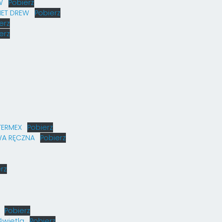
W
Pobierz
MET DREW
Pobierz
erz
erz
TERMEX
Pobierz
WA RĘCZNA
Pobierz
rz
Pobierz
świetla
Pobierz