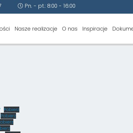
7
Pn. - pt.: 8:00 - 16:00
ości
Nasze realizacje
O nas
Inspiracje
Dokume
W
Pobierz
Pobierz
Pobierz
bierz