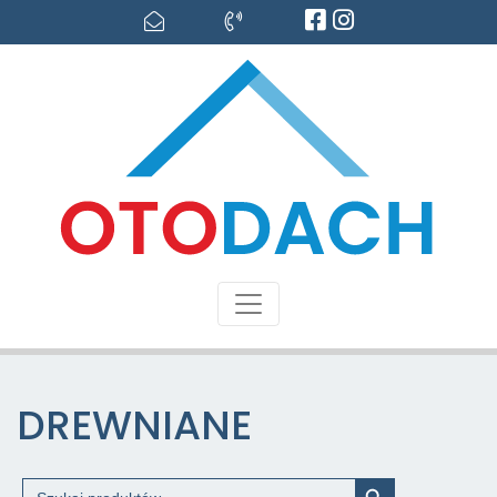
DREWNIANE
Search Button
Search