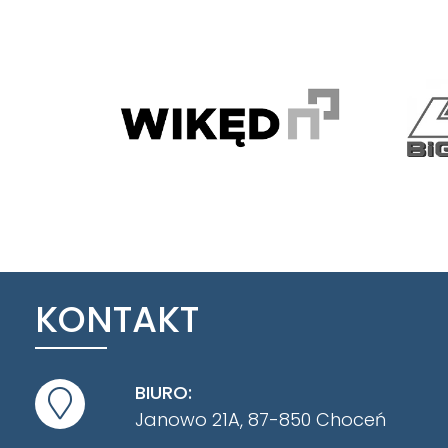
KONTAKT
BIURO:
Janowo 21A, 87-850 Choceń