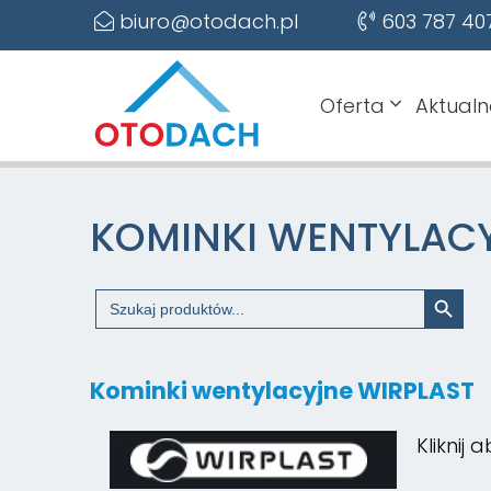
biuro@otodach.pl
603 787 40
Oferta
Aktualn
KOMINKI WENTYLAC
Search Button
Search
for:
Kominki wentylacyjne WIRPLAST
Kliknij 