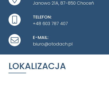
Janowo 21A, 87-850 Choceń
TELEFON:
+48 603 787 407
E-MAIL:
biuro@otodach.pl
LOKALIZACJA