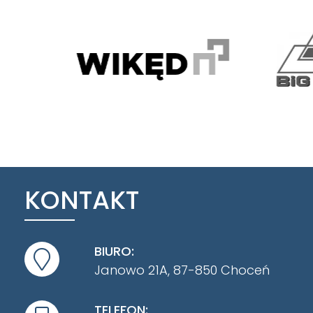
KONTAKT
BIURO:
Janowo 21A, 87-850 Choceń
TELEFON: