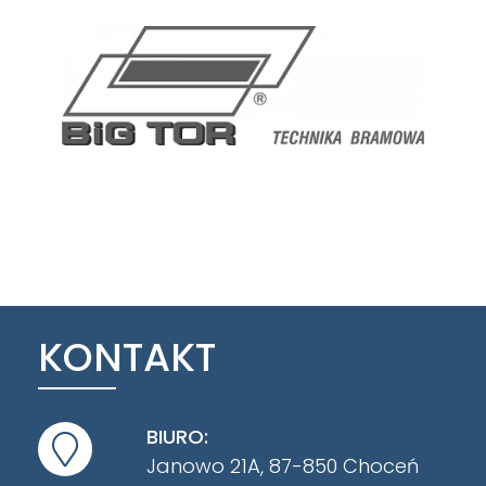
KONTAKT
BIURO:
Janowo 21A, 87-850 Choceń