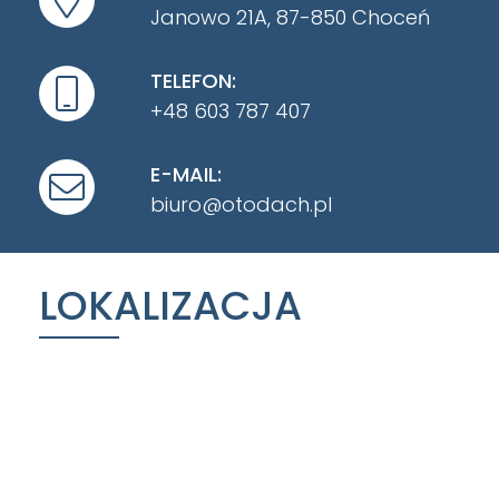
Janowo 21A, 87-850 Choceń
TELEFON:
+48 603 787 407
E-MAIL:
biuro@otodach.pl
LOKALIZACJA