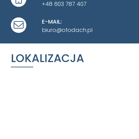
+48 603 787 407
E-MAIL:
biuro@otodach.pl
LOKALIZACJA