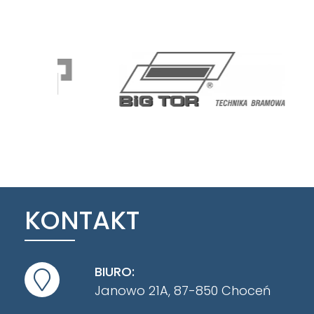
KONTAKT
BIURO:
Janowo 21A, 87-850 Choceń