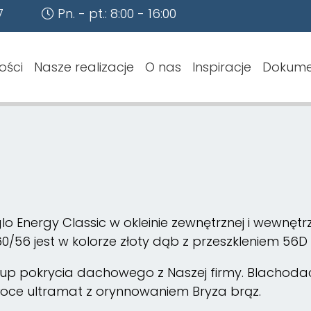
7
Pn. - pt.: 8:00 - 16:00
ości
Nasze realizacje
O nas
Inspiracje
Dokume
glo Energy Classic w okleinie zewnętrznej i wewnęt
/56 jest w kolorze złoty dąb z przeszkleniem 56D 
kup pokrycia dachowego z Naszej firmy. Blachod
łoce ultramat z orynnowaniem Bryza brąz.