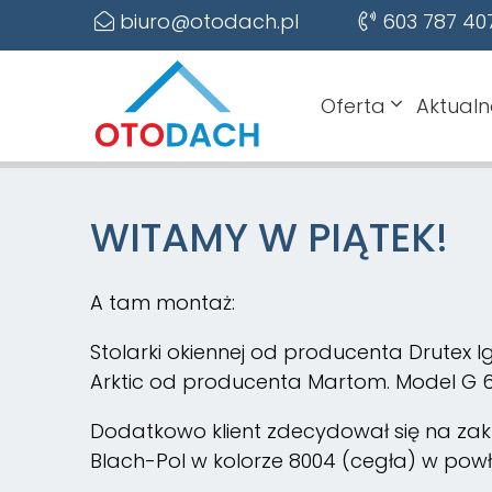
biuro@otodach.pl
603 787 40
Oferta
Aktualn
WITAMY W PIĄTEK!
A tam montaż:
Stolarki okiennej od producenta Drutex I
Arktic od producenta Martom. Model G 60
Dodatkowo klient zdecydował się na za
Blach-Pol w kolorze 8004 (cegła) w pow