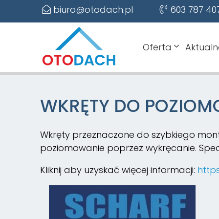
biuro@otodach.pl
603 787 40
Oferta
Aktualn
WKRĘTY DO POZIOM
Wkręty przeznaczone do szybkiego monta
poziomowanie poprzez wykręcanie. Spec
Kliknij aby uzyskać więcej informacji:
http