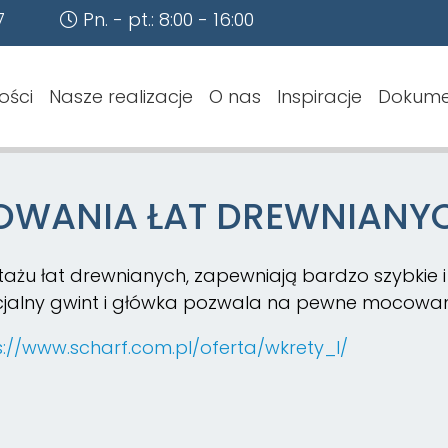
7
Pn. - pt.: 8:00 - 16:00
ości
Nasze realizacje
O nas
Inspiracje
Dokume
OWANIA ŁAT DREWNIANYC
żu łat drewnianych, zapewniają bardzo szybkie 
jalny gwint i główka pozwala na pewne mocowani
s://www.scharf.com.pl/oferta/wkrety_l/