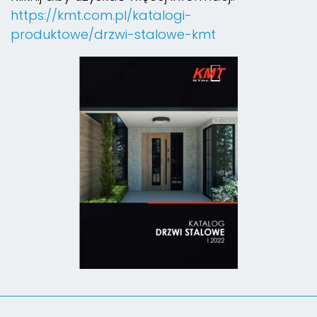
https://kmt.com.pl/katalogi-
produktowe/drzwi-stalowe-kmt