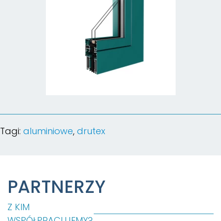
Tagi:
aluminiowe
,
drutex
PARTNERZY
Z KIM
WSPÓŁPRACUJEMY?