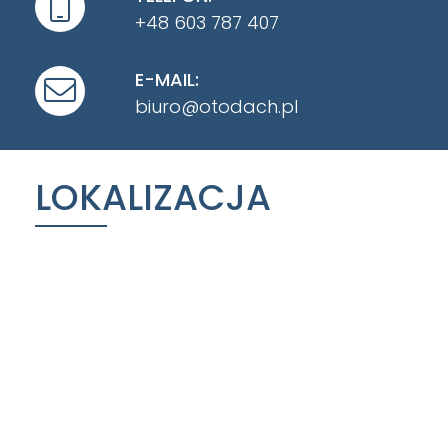
+48 603 787 407
E-MAIL:
biuro@otodach.pl
LOKALIZACJA