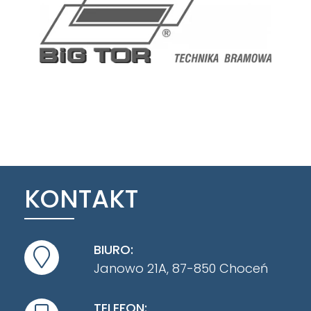
KONTAKT
BIURO:
Janowo 21A, 87-850 Choceń
TELEFON: