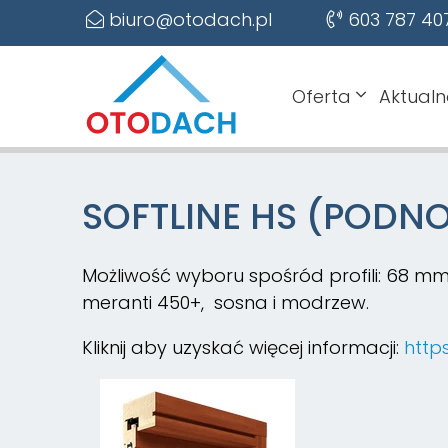
biuro@otodach.pl
603 787 40
Oferta
Aktualn
SOFTLINE HS (PODN
Możliwość wyboru spośród profili: 68 mm
meranti 450+, sosna i modrzew.
Kliknij aby uzyskać więcej informacji:
http