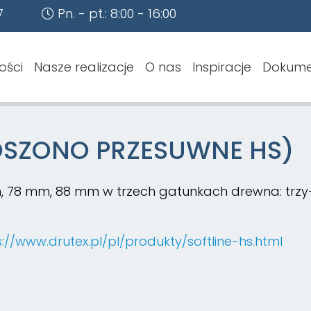
7
Pn. - pt.: 8:00 - 16:00
ości
Nasze realizacje
O nas
Inspiracje
Dokume
OSZONO PRZESUWNE HS)
, 78 mm, 88 mm w trzech gatunkach drewna: trzy-
s://www.drutex.pl/pl/produkty/softline-hs.html