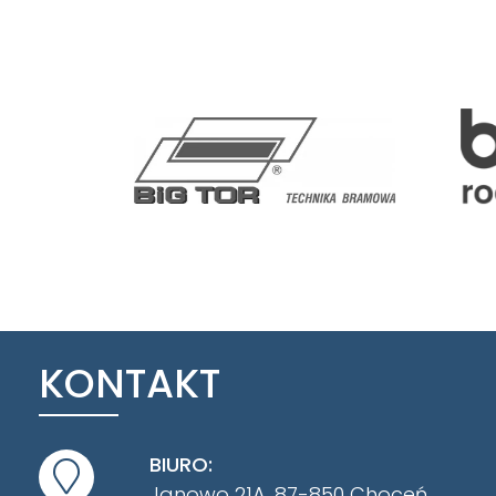
KONTAKT
BIURO:
Janowo 21A, 87-850 Choceń