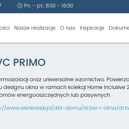
7
Pn. - pt.: 8:00 - 16:00
ości
Nasze realizacje
O nas
Inspiracje
Dokume
VC PRIMO
ermoizolacji oraz uniwersalne wzornictwo. Powier
u designu okna w ramach kolekcji Home Inclusive
omów energooszczędnych lub pasywnych.
s://www.wisniowski.pl/dla-domu/drzwi-i-okna/dr