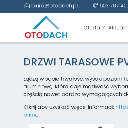
biuro@otodach.pl
603 787 40
Oferta
Aktualn
DRZWI TARASOWE P
Łączą w sobie trwałość, wysoki poziom t
aluminiową, która daje możliwość wybor
częścią nawet bardzo wymagających d
Kliknij aby uzyskać więcej informacji:
http
primo