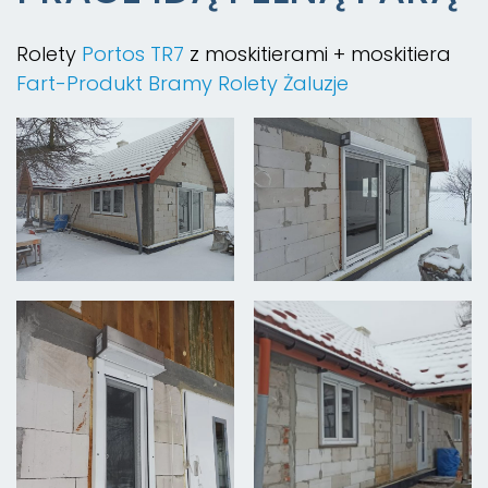
Rolety
Portos TR7
z moskitierami + moskitiera
Fart-Produkt Bramy Rolety Żaluzje