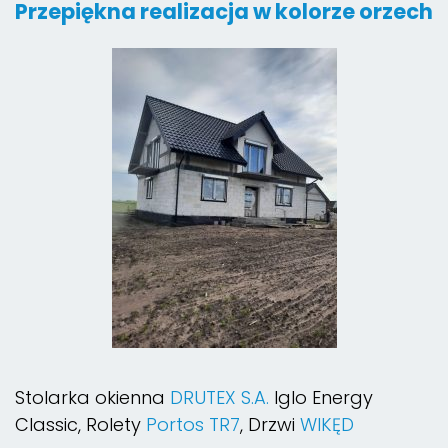
Przepiękna realizacja w kolorze orzech
Stolarka okienna
DRUTEX S.A.
Iglo Energy
Classic, Rolety
Portos TR7
, Drzwi
WIKĘD