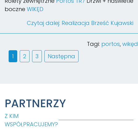
Rolety zewnętrzne
Portos TR7
Drzwi + naświetle
boczne
WIKĘD
Czytaj dalej: Realizacja Brześć Kujawski
Tagi:
portos
,
wikęd
1
2
3
Następna
PARTNERZY
Z KIM
WSPÓŁPRACUJEMY?